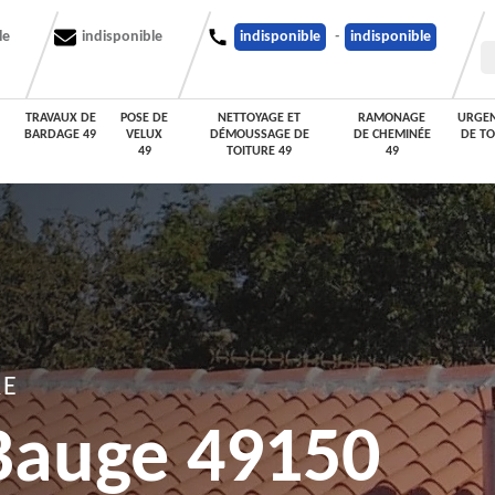
le
indisponible
indisponible
-
indisponible
TRAVAUX DE
POSE DE
NETTOYAGE ET
RAMONAGE
URGEN
BARDAGE 49
VELUX
DÉMOUSSAGE DE
DE CHEMINÉE
DE TO
49
TOITURE 49
49
RE
Bauge 49150